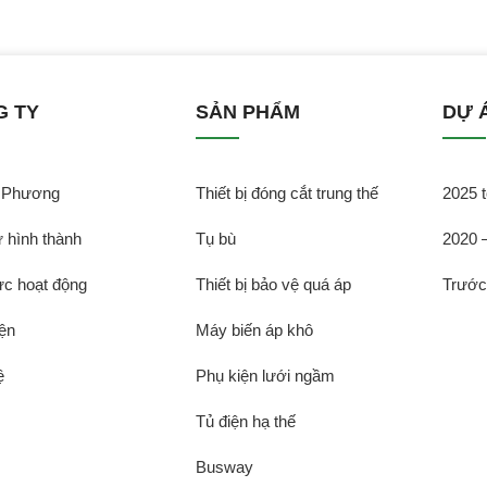
G TY
SẢN PHẨM
DỰ 
̃ Phương
Thiết bị đóng cắt trung thế
2025 t
̉ hình thành
Tụ bù
2020 
̣c hoạt động
Thiết bị bảo vệ quá áp
Trướ
ện
Máy biến áp khô
̣
Phụ kiện lưới ngầm
Tủ điện hạ thế
Busway