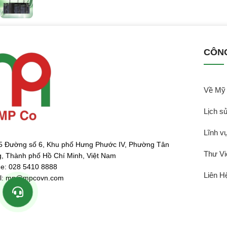
CÔN
Về My
Lịch sư
Lĩnh vư
5 Đường số 6, Khu phố Hưng Phước IV, Phường Tân
Thư Vi
, Thành phố Hồ Chí Minh, Việt Nam
e: 028 5410 8888
Liên Hê
l: mp@mpcovn.com