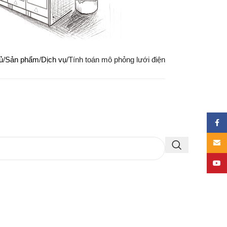
ủ
Sản phẩm
Dịch vụ
Tính toán mô phỏng lưới điện
Face
Email
YouT