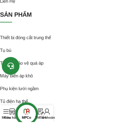
Liên Hệ
SẢN PHẨM
Thiết bị đóng cắt trung thế
Tụ bù
Thiết bị bảo vệ quá áp
Máy biến áp khô
Phụ kiện lưới ngầm
Tủ điện hạ thế
Busway
MPCo
Menu
Cửa hàng
Tin tức
Tài khoản
Santak UPS