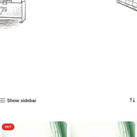
Show sidebar
HOT