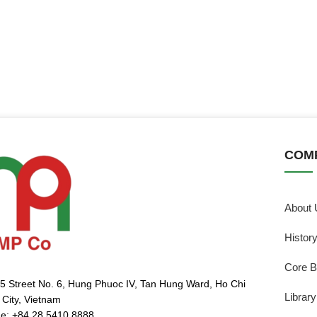
COM
About 
Histor
Core B
5 Street No. 6, Hung Phuoc IV, Tan Hung Ward, Ho Chi
Library
 City, Vietnam
e: +84 28 5410 8888