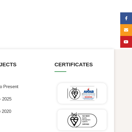
Face
Email
YouT
JECTS
CERTIFICATES
to Present
– 2025
e 2020