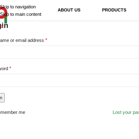
Skip to navigation
ABOUT US
PRODUCTS
Skip to main content
gin
ame or email address
*
word
*
in
member me
Lost your p