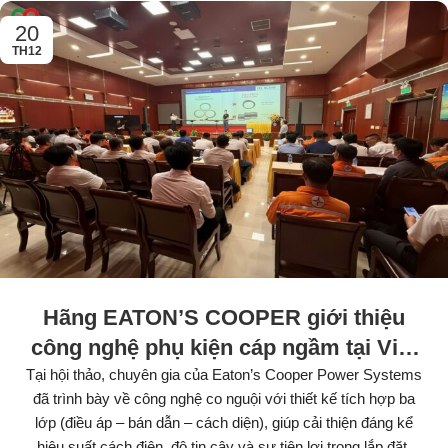
20
TH12
Hãng EATON’S COOPER giới thiệu
công nghệ phụ kiện cáp ngầm tại Việt
Nam
Tại hội thảo, chuyên gia của Eaton’s Cooper Power Systems
đã trình bày về công nghệ co nguội với thiết kế tích hợp ba
lớp (điều áp – bán dẫn – cách diện), giúp cải thiện đáng kể
hiệu suất cách điện, độ tin cậy và sự tiện lợi trong lắp đặt.