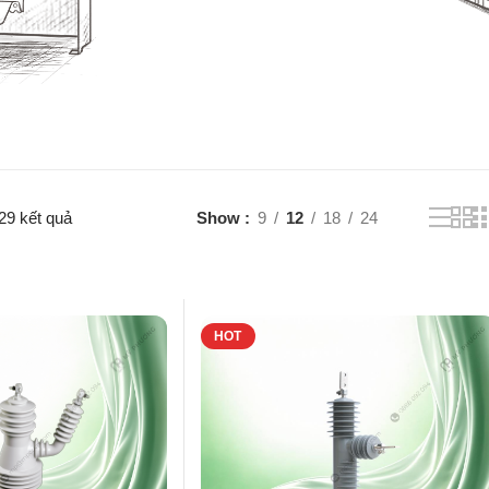
29 kết quả
Show
9
12
18
24
HOT