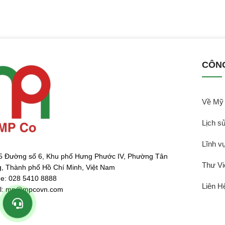
CÔN
Về My
Lịch sư
Lĩnh vư
5 Đường số 6, Khu phố Hưng Phước IV, Phường Tân
Thư Vi
, Thành phố Hồ Chí Minh, Việt Nam
e: 028 5410 8888
Liên Hê
l: mp@mpcovn.com