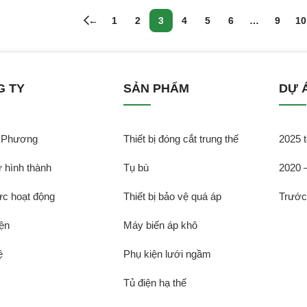
←
1
2
3
4
5
6
…
9
10
G TY
SẢN PHẨM
DỰ 
̃ Phương
Thiết bị đóng cắt trung thế
2025 t
̉ hình thành
Tụ bù
2020 
̣c hoạt động
Thiết bị bảo vệ quá áp
Trướ
ện
Máy biến áp khô
̣
Phụ kiện lưới ngầm
Tủ điện hạ thế