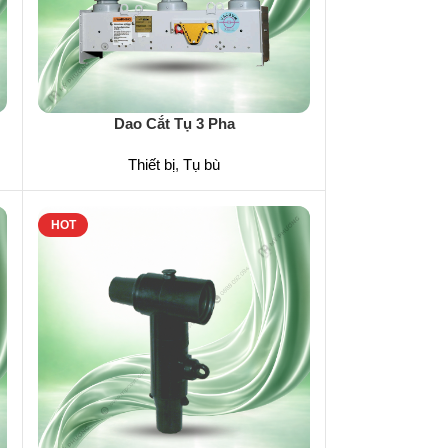
Dao Cắt Tụ 3 Pha
Thiết bị
,
Tụ bù
HOT