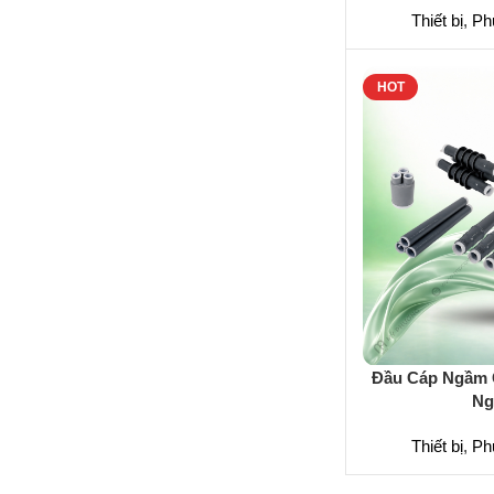
Thiết bị
,
Phu
HOT
Đầu Cáp Ngầm 
Ng
Thiết bị
,
Phu