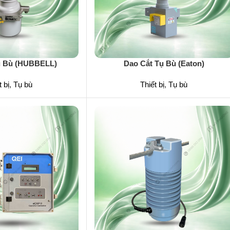
ụ Bù (HUBBELL)
Dao Cắt Tụ Bù (Eaton)
 bị
,
Tụ bù
Thiết bị
,
Tụ bù