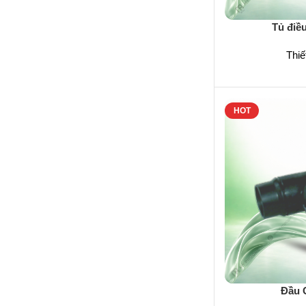
Tủ điều
Thiết
HOT
Đầu 