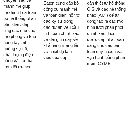
chuyên sâu và
Eaton cung cấp bộ
cần thiết từ hệ thống
mạnh mẽ giúp
công cụ mạnh mẽ
GIS và các hệ thống
mô hình hóa toàn
và toàn diện, hỗ trợ
khác (AMI) để tự
bộ hệ thống phân
các kỹ sư trong
động tạo ra các mô
phối điện, đáp
các dự án yêu cầu
hình lưới phân phối
ứng các nhu cầu
tính toán chính xác
chính xác, luôn
mô phỏng về khả
và đáng tin cậy về
được cập nhật, sẵn
năng tải, tình
khả năng mang tải
sàng cho các bài
huống sự cố,
và nhiệt độ làm
toán quy hoạch và
chất lượng điện
việc của cáp.
vận hành bằng phần
năng và các bài
mềm CYME.
toán tối ưu hóa