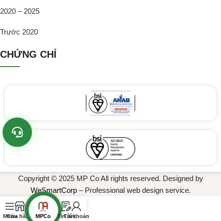
2020 – 2025
Trước 2020
CHỨNG CHỈ
Copyright © 2025 MP Co All rights reserved. Designed by
WeSmartCorp
– Professional web design service.
MPCo
Menu
Cửa hàng
Tin tức
Tài khoản