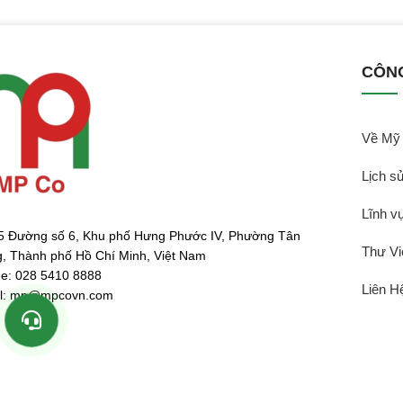
CÔN
Về My
Lịch sư
Lĩnh vư
5 Đường số 6, Khu phố Hưng Phước IV, Phường Tân
Thư Vi
, Thành phố Hồ Chí Minh, Việt Nam
e: 028 5410 8888
Liên Hê
l: mp@mpcovn.com