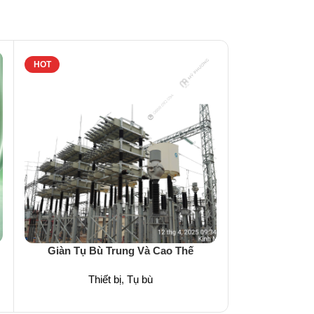
HOT
HOT
Tụ 
Giàn Tụ Bù Trung Và Cao Thế
Thi
Thiết bị
,
Tụ bù