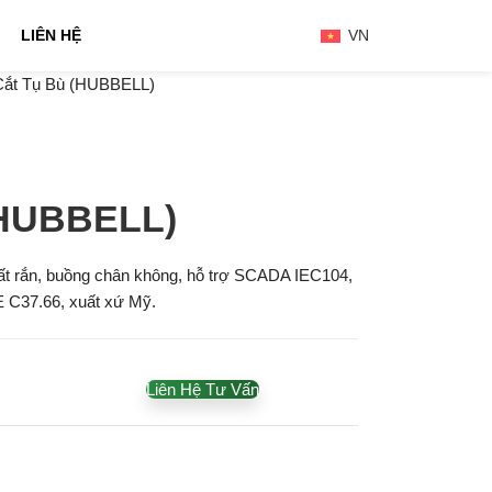
LIÊN HỆ
VN
Cắt Tụ Bù (HUBBELL)
(HUBBELL)
hất rắn, buồng chân không, hỗ trợ SCADA IEC104,
EE C37.66, xuất xứ Mỹ.
Liên Hệ Tư Vấn