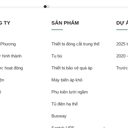
G TY
SẢN PHẨM
DỰ 
̃ Phương
Thiết bị đóng cắt trung thế
2025 t
̉ hình thành
Tụ bù
2020 
̣c hoạt động
Thiết bị bảo vệ quá áp
Trướ
ện
Máy biến áp khô
̣
Phụ kiện lưới ngầm
Tủ điện hạ thế
Busway
Santak UPS