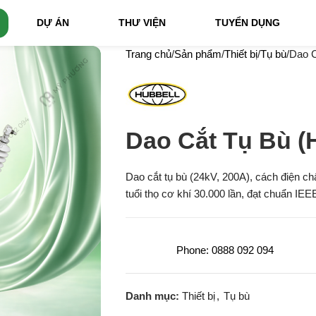
DỰ ÁN
THƯ VIỆN
TUYỂN DỤNG
Trang chủ
Sản phẩm
Thiết bị
Tụ bù
Dao 
Dao Cắt Tụ Bù 
Dao cắt tụ bù (24kV, 200A), cách điện c
tuổi thọ cơ khí 30.000 lần, đạt chuẩn IE
Phone: 0888 092 094
Danh mục:
Thiết bị
,
Tụ bù