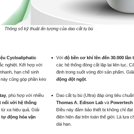
Thông số kỹ thuật ấn tượng của dao cắt tụ bù
iệu Cycloaliphatic
Với
độ bền cơ khí lên đến 30.000 lần 
ắc nghiệt. Kết hợp với
các hệ thống đóng cắt lặp lại liên tục. 
t nhanh, hạn chế sinh
định trong suốt vòng đời sản phẩm. Giả
ệ này cũng góp phần kéo
động đột ngột
.
tay
, phù hợp với nhiều
Dao cắt tụ bù (Ultra) đáp ứng tiêu chuẩ
t nối với hệ thống
Thomas A. Edison Lab
và
Powertech
 từ xa hiệu quả. Giải
Điều này đảm bảo thiết bị không chỉ đạ
à
tự động hóa vận
điện hiện đại trên toàn thế giới. Là lựa
dài hạn.