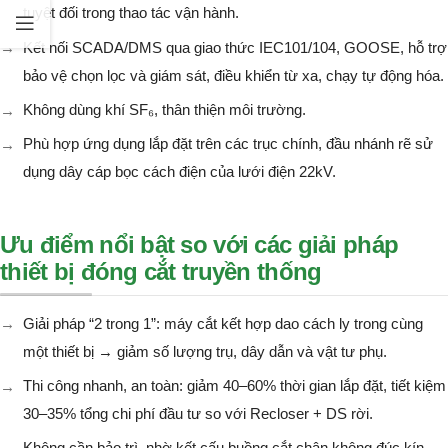
tuyệt đối trong thao tác vận hành.
Kết nối SCADA/DMS qua giao thức IEC101/104, GOOSE, hỗ trợ
bảo vệ chọn lọc và giám sát, điều khiển từ xa, chạy tự động hóa.
Không dùng khí SF₆, thân thiện môi trường.
Phù hợp ứng dụng lắp đặt trên các trục chính, đầu nhánh rẽ sử
dụng dây cáp bọc cách điện của lưới điện 22kV.
Ưu điểm nổi bật so với các giải pháp
thiết bị đóng cắt truyền thống
Giải pháp “2 trong 1”: máy cắt kết hợp dao cách ly trong cùng
một thiết bị → giảm số lượng trụ, dây dẫn và vật tư phụ.
Thi công nhanh, an toàn: giảm 40–60% thời gian lắp đặt, tiết kiệm
30–35% tổng chi phí đầu tư so với Recloser + DS rời.
Không cần bảo trì, nhờ kết cấu buồng cắt chân không đúc kín.