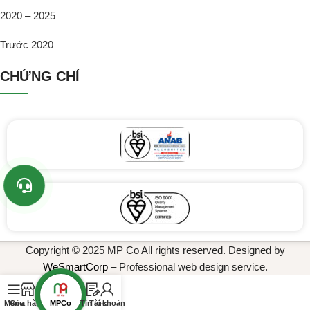
2020 – 2025
Trước 2020
CHỨNG CHỈ
Copyright © 2025 MP Co All rights reserved. Designed by
WeSmartCorp
– Professional web design service.
MPCo
Menu
Cửa hàng
Tin tức
Tài khoản