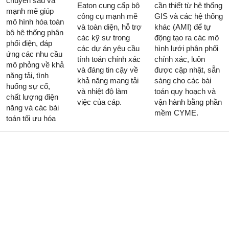
chuyên sâu và
Eaton cung cấp bộ
cần thiết từ hệ thống
mạnh mẽ giúp
công cụ mạnh mẽ
GIS và các hệ thống
mô hình hóa toàn
và toàn diện, hỗ trợ
khác (AMI) để tự
bộ hệ thống phân
các kỹ sư trong
động tạo ra các mô
phối điện, đáp
các dự án yêu cầu
hình lưới phân phối
ứng các nhu cầu
tính toán chính xác
chính xác, luôn
mô phỏng về khả
và đáng tin cậy về
được cập nhật, sẵn
năng tải, tình
khả năng mang tải
sàng cho các bài
huống sự cố,
và nhiệt độ làm
toán quy hoạch và
chất lượng điện
việc của cáp.
vận hành bằng phần
năng và các bài
mềm CYME.
toán tối ưu hóa