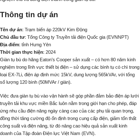
Thông tin dự án
Tên dự án
: Trạm biến áp 220kV Kim Động
Chủ đầu tư
: Tổng Công ty Truyền tải điện Quốc gia (EVNNPT)
Địa điểm
: tỉnh Hưng Yên
Thời gian thực hiện
: 2024
Giàn tụ bù do hãng Eaton’s Cooper sản xuất – có hơn 80 năm kinh
nghiệm trong lĩnh vực thiết bị điện – sử dụng các bình tụ có chì trong
loại EX-7Li, điện áp định mức 15kV, dung lượng 565kVAr, với tổng
số lượng 120 bình (50MVAr / giàn).
Việc đưa giàn tụ bù vào vận hành sẽ góp phần đảm bảo điện áp lưới
truyền tải khu vực miền Bắc luôn nằm trong giới hạn cho phép, đáp
ứng nhu cầu điện năng ngày càng cao của các phụ tải quan trọng,
đồng thời tăng cường độ ổn định trong cung cấp điện, giảm tổn thất
công suất và điện năng, từ đó nâng cao hiệu quả sản xuất kinh
doanh của Tập đoàn Điện lực Việt Nam (EVN).