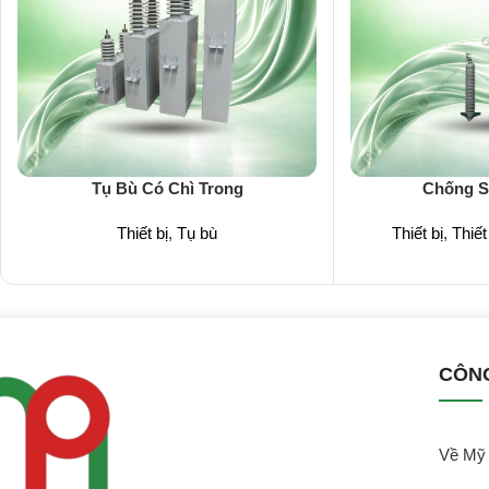
Tụ Bù Có Chì Trong
Chống S
Thiết bị
,
Tụ bù
Thiết bị
,
Thiết
CÔN
Về My