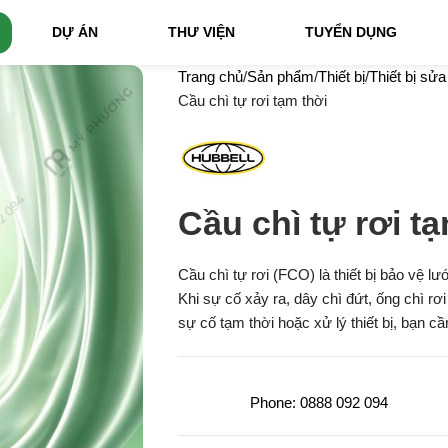
DỰ ÁN
THƯ VIỆN
TUYỂN DỤNG
Trang chủ
Sản phẩm
Thiết bị
Thiết bị sử
Cầu chì tự rơi tạm thời
Cầu chì tự rơi t
Cầu chì tự rơi (FCO)
là thiết bị bảo vệ l
Khi sự cố xảy ra, dây chì đứt, ống chì r
sự cố tạm thời hoặc xử lý thiết bị, bạn cầ
Phone: 0888 092 094