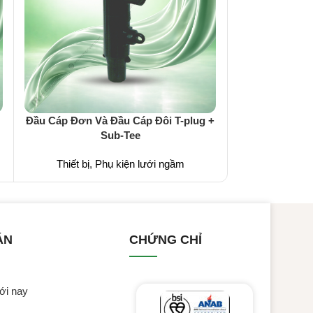
Hộp Nối Cáp 
Đầu Cáp Đơn Và Đầu Cáp Đôi T-plug +
Sub-Tee
Thiết bị
,
P
Thiết bị
,
Phụ kiện lưới ngầm
ÁN
CHỨNG CHỈ
ới nay