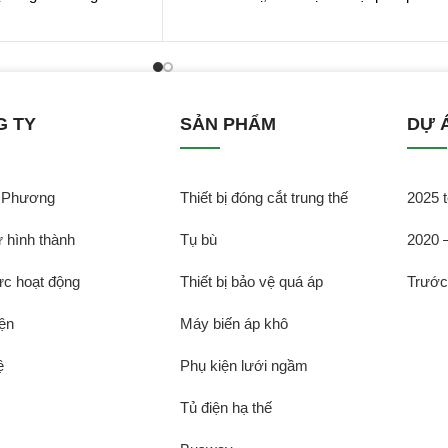
G TY
SẢN PHẨM
DỰ 
̃ Phương
Thiết bị đóng cắt trung thế
2025 t
̉ hình thành
Tụ bù
2020 
̣c hoạt động
Thiết bị bảo vệ quá áp
Trướ
ện
Máy biến áp khô
̣
Phụ kiện lưới ngầm
Tủ điện hạ thế