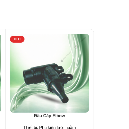
HOT
HOT
Hộp Nối Cáp 
Đầu Cáp Elbow
Thiết bị
,
P
Thiết bị
,
Phụ kiện lưới ngầm