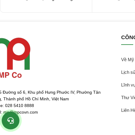
CÔN
Về My
Lịch sư
Lĩnh vư
5 Đường số 6, Khu phố Hưng Phước IV, Phường Tân
Thư Vi
, Thành phố Hồ Chí Minh, Việt Nam
e: 028 5410 8888
Liên Hê
l: mp@mpcovn.com