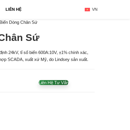
LIÊN HỆ
VN
Biến Dòng Chân Sứ
 Chân Sứ
ịnh 24kV, t
ỉ số biến 600A:10V
, ±1% chính xác,
phù hợp SCADA, xuất xứ Mỹ, do Lindsey sản xuất.
Liên Hệ Tư Vấn