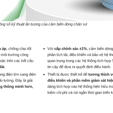
ông số kỹ thuật ấn tượng của cảm biến dòng chân sứ
o áp
, chống chịu tốt
Với
cấp chính xác ±1%
, cảm biến dòng
và môi trường công
phân tích tải, điều khiển và bảo vệ hệ 
hoặc trên các kết cấu
quan trọng trong các hệ thống tích hợp 
dài
.
tin cậy để đưa ra quyết định điều hành.
dòng điện lớn sang điện
Thiết bị được thiết kế để
tương thích vớ
o lường. Đây là giải
điều khiển và phần mềm giám sát hiệ
ng thông minh hơn,
dàng tích hợp vào hệ thống hiện hữu mà 
kiệm chi phí và rút ngắn thời gian triển k