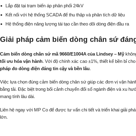
Lắp đặt tại trạm biến áp phân phối 24kV
Kết nối với hệ thống SCADA để thu thập và phân tích dữ liệu
Hệ thống điện năng lượng tái tạo cần theo dõi dòng điện đầu ra
Giải pháp cảm biến dòng chân sứ đáng 
Cảm biến dòng chân sứ mã 9660/E1004A của Lindsey – Mỹ
không 
tối ưu hóa vận hành
. Với độ chính xác cao ±1%, thiết kế bền bỉ c
pháp đo dòng điện đáng tin cậy và bền lâu
.
Việc lựa chọn đúng cảm biến dòng chân sứ giúp các đơn vị vận hà
bằng tải. Đặc biệt trong bối cảnh chuyển đổi số ngành điện và xu hư
mang tính lâu dài.
Liên hệ ngay với MP Co để được tư vấn chi tiết và triển khai giải 
lớn.