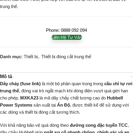
trung thế.
Phone: 0888 092 094
Liên Hệ Tư Vấn
Danh mục:
Thiết bị
,
Thiết bị đóng cắt trung thế
Mô tả
Dây chảy (fuse link)
là một bộ phận quan trọng trong
cầu chì tự rơi
trung thế
, đóng vai trò ngắt mạch khi dòng điện vượt quá giới hạn
cho phép.
MXKA23
là mã dây chảy chất lượng cao do
Hubbell
Power Systems
sản xuất tại
Ấn Độ
, được thiết kế để sử dụng với
các dòng và thiết bị đóng cắt tương thích.
Với khả năng bảo vệ quá dòng theo
đường cong đặc tuyến TCC
,
dây chảy Hubbell giúp
ngắt sự cố nhanh chóng, chính xác và an