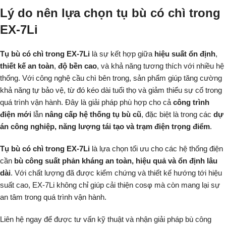
Lý do nên lựa chọn tụ bù có chì trong
EX-7Li
Tụ bù có chì trong EX-7Li
là sự kết hợp giữa
hiệu suất ổn định
,
thiết kế an toàn
,
độ bền cao
, và khả năng tương thích với nhiều hệ
thống. Với công nghệ cầu chì bên trong, sản phẩm giúp tăng cường
khả năng tự bảo vệ, từ đó kéo dài tuổi thọ và giảm thiểu sự cố trong
quá trình vận hành. Đây là giải pháp phù hợp cho cả
công trình
điện mới
lẫn
nâng cấp hệ thống tụ bù cũ
, đặc biệt là trong các
dự
án công nghiệp, năng lượng tái tạo và trạm điện trọng điểm
.
Tụ bù có chì trong EX-7Li
là lựa chọn tối ưu cho các hệ thống điện
cần
bù công suất phản kháng an toàn, hiệu quả và ổn định lâu
dài
. Với chất lượng đã được kiểm chứng và thiết kế hướng tới hiệu
suất cao, EX-7Li không chỉ giúp cải thiện cosφ mà còn mang lại sự
an tâm trong quá trình vận hành.
Liên hệ ngay để được tư vấn kỹ thuật và nhận giải pháp bù công