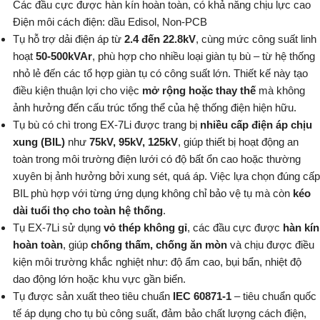
Các đầu cực được hàn kín hoàn toàn, có khả năng chịu lực cao
Điện môi cách điện: dầu Edisol, Non-PCB
Tụ hỗ trợ dải điện áp từ
2.4 đến 22.8kV
, cùng mức công suất linh
hoạt
50-500kVAr
, phù hợp cho nhiều loại giàn tụ bù – từ hệ thống
nhỏ lẻ đến các tổ hợp giàn tụ có công suất lớn. Thiết kế này tạo
điều kiện thuận lợi cho việc
mở rộng hoặc thay thế
mà không
ảnh hưởng đến cấu trúc tổng thể của hệ thống điện hiện hữu.
Tụ bù có chì trong EX-7Li được trang bị
nhiều cấp điện áp chịu
xung (BIL)
như
75kV, 95kV, 125kV
, giúp thiết bị hoạt động an
toàn trong môi trường điện lưới có độ bất ổn cao hoặc thường
xuyên bị ảnh hưởng bởi xung sét, quá áp. Việc lựa chọn đúng cấp
BIL phù hợp với từng ứng dụng không chỉ bảo vệ tụ mà còn
kéo
dài tuổi thọ cho toàn hệ thống
.
Tụ EX-7Li sử dụng
vỏ thép không gỉ
, các đầu cực được
hàn kín
hoàn toàn
, giúp
chống thấm, chống ăn mòn
và chịu được điều
kiện môi trường khắc nghiệt như: độ ẩm cao, bụi bẩn, nhiệt độ
dao động lớn hoặc khu vực gần biển.
Tụ được sản xuất theo tiêu chuẩn
IEC 60871-1
– tiêu chuẩn quốc
tế áp dụng cho tụ bù công suất, đảm bảo chất lượng cách điện,