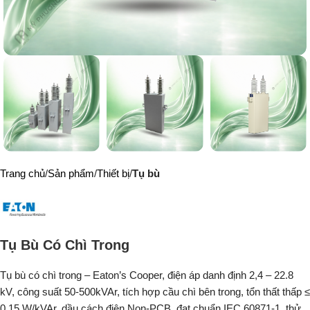
Trang chủ
Sản phẩm
Thiết bị
Tụ bù
Tụ Bù Có Chì Trong
Tụ bù có chì trong – Eaton’s Cooper, điện áp danh định 2,4 – 22.8
kV, công suất 50-500kVAr, tích hợp cầu chì bên trong, tổn thất thấp ≤
0.15 W/kVAr, dầu cách điện Non-PCB, đạt chuẩn IEC 60871-1, thử