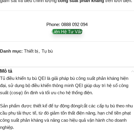
giám sát và điều chỉnh lượng
công suất phản kháng
trên lưới điện.
Phone: 0888 092 094
Liên Hệ Tư Vấn
Danh mục:
Thiết bị
,
Tụ bù
Mô tả
Tủ điều khiển tụ bù QEI là giải pháp bù công suất phản kháng hiện
đại, sử dụng bộ điều khiển thông minh QEI giúp duy trì hệ số công
suất (cosφ) ổn định và tối ưu cho hệ thống điện.
Sản phẩm được thiết kế để tự động đóng/cắt các cấp tụ bù theo nhu
cầu phụ tải thực tế, từ đó giảm tổn thất điện năng, hạn chế tiền phạt
công suất phản kháng và nâng cao hiệu quả vận hành cho doanh
nghiệp.