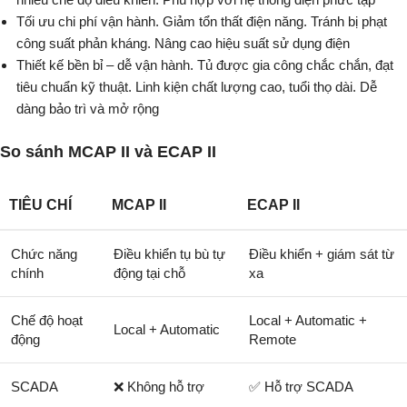
Tối ưu chi phí vận hành. Giảm tổn thất điện năng. Tránh bị phạt
công suất phản kháng. Nâng cao hiệu suất sử dụng điện
Thiết kế bền bỉ – dễ vận hành. Tủ được gia công chắc chắn, đạt
tiêu chuẩn kỹ thuật. Linh kiện chất lượng cao, tuổi thọ dài. Dễ
dàng bảo trì và mở rộng
So sánh MCAP II và ECAP II
TIÊU CHÍ
MCAP II
ECAP II
Chức năng
Điều khiển tụ bù tự
Điều khiển + giám sát từ
chính
động tại chỗ
xa
Chế độ hoạt
Local + Automatic +
Local + Automatic
động
Remote
SCADA
❌ Không hỗ trợ
✅ Hỗ trợ SCADA