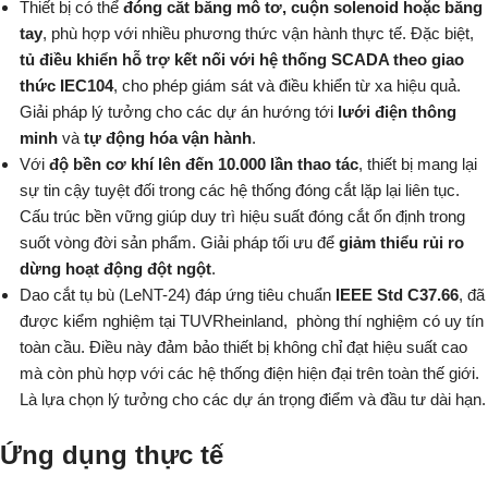
Thiết bị có thể
đóng cắt bằng mô tơ, cuộn solenoid hoặc bằng
tay
, phù hợp với nhiều phương thức vận hành thực tế. Đặc biệt,
tủ điều khiển hỗ trợ kết nối với hệ thống SCADA theo giao
thức IEC104
, cho phép giám sát và điều khiển từ xa hiệu quả.
Giải pháp lý tưởng cho các dự án hướng tới
lưới điện thông
minh
và
tự động hóa vận hành
.
Với
độ bền cơ khí lên đến 10.000 lần thao tác
, thiết bị mang lại
sự tin cậy tuyệt đối trong các hệ thống đóng cắt lặp lại liên tục.
Cấu trúc bền vững giúp duy trì hiệu suất đóng cắt ổn định trong
suốt vòng đời sản phẩm. Giải pháp tối ưu để
giảm thiểu rủi ro
dừng hoạt động đột ngột
.
Dao cắt tụ bù (LeNT-24) đáp ứng tiêu chuẩn
IEEE Std C37.66
, đã
được kiểm nghiệm tại TUVRheinland, phòng thí nghiệm có uy tín
toàn cầu. Điều này đảm bảo thiết bị không chỉ đạt hiệu suất cao
mà còn phù hợp với các hệ thống điện hiện đại trên toàn thế giới.
Là lựa chọn lý tưởng cho các dự án trọng điểm và đầu tư dài hạn.
Ứng dụng thực tế