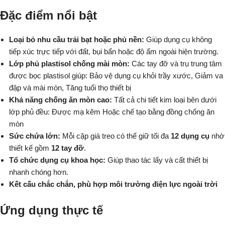
Đặc điểm nổi bật
Loại bỏ nhu cầu trải bạt hoặc phủ nền:
Giúp dụng cụ không
tiếp xúc trực tiếp với đất, bụi bẩn hoặc độ ẩm ngoài hiện trường.
Lớp phủ plastisol chống mài mòn:
Các tay đỡ và trụ trung tâm
được bọc plastisol giúp: Bảo vệ dụng cụ khỏi trầy xước, Giảm va
đập và mài mòn, Tăng tuổi thọ thiết bị
Khả năng chống ăn mòn cao:
Tất cả chi tiết kim loại bên dưới
lớp phủ đều: Được mạ kẽm Hoặc chế tạo bằng đồng chống ăn
mòn
Sức chứa lớn:
Mỗi cặp giá treo có thể giữ tối đa
12 dụng cụ
nhờ
thiết kế gồm
12 tay đỡ
.
Tổ chức dụng cụ khoa học:
Giúp thao tác lấy và cất thiết bị
nhanh chóng hơn.
Kết cấu chắc chắn, phù hợp môi trường điện lực ngoài trời
Ứng dụng thực tế